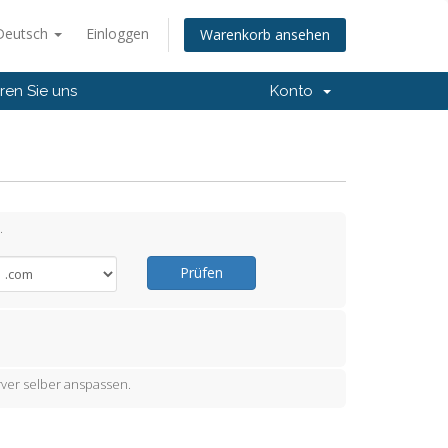
Deutsch
Einloggen
Warenkorb ansehen
ren Sie uns
Konto
.
Prüfen
ver selber anspassen.