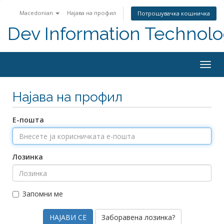
Macedonian
Најава на профил
Потрошувачка кошничка
Dev Information Technolo
Togg
navig
Најава на профил
Е-пошта
Лозинка
Запомни ме
Заборавена лозинка?